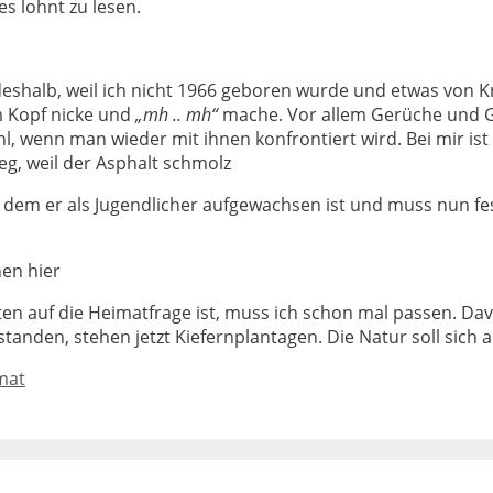
s lohnt zu lesen.
deshalb, weil ich nicht 1966 geboren wurde und etwas von 
em Kopf nicke und
„mh .. mh“
mache. Vor allem Gerüche und G
l, wenn man wieder mit ihnen konfrontiert wird. Bei mir is
eg, weil der Asphalt schmolz
n dem er als Jugendlicher aufgewachsen ist und muss nun fes
en hier
en auf die Heimatfrage ist, muss ich schon mal passen. Dav
nden, stehen jetzt Kiefernplantagen. Die Natur soll sich a
lagwörter
mat