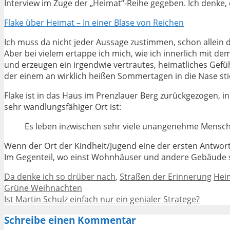
Interview im Zuge der „Heimat“-Reihe gegeben. Ich denke, e
Flake über Heimat – In einer Blase von Reichen
Ich muss da nicht jeder Aussage zustimmen, schon allein 
Aber bei vielem ertappe ich mich, wie ich innerlich mit d
und erzeugen ein irgendwie vertrautes, heimatliches Gefüh
der einem an wirklich heißen Sommertagen in die Nase sti
Flake ist in das Haus im Prenzlauer Berg zurückgezogen, i
sehr wandlungsfähiger Ort ist:
Es leben inzwischen sehr viele unangenehme Mensch
Wenn der Ort der Kindheit/Jugend eine der ersten Antwort
Im Gegenteil, wo einst Wohnhäuser und andere Gebäude sta
Kategorien
Sch
Da denke ich so drüber nach
,
Straßen der Erinnerung
Hei
Grüne Weihnachten
Ist Martin Schulz einfach nur ein genialer Stratege?
Schreibe einen Kommentar