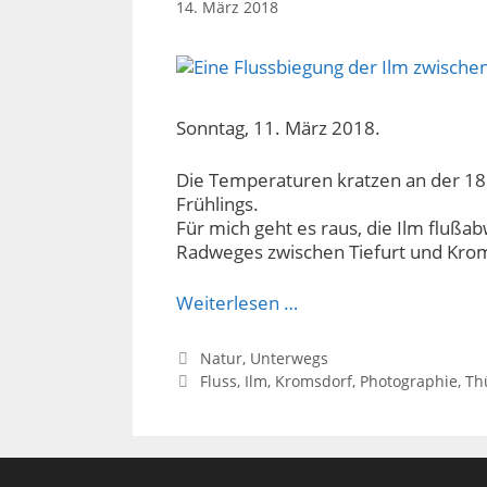
14. März 2018
Sonntag, 11. März 2018.
Die Temperaturen kratzen an der 18 
Frühlings.
Für mich geht es raus, die Ilm flußab
Radweges zwischen Tiefurt und Kro
Weiterlesen …
Kategorien
Natur
,
Unterwegs
Schlagwörter
Fluss
,
Ilm
,
Kromsdorf
,
Photographie
,
Th