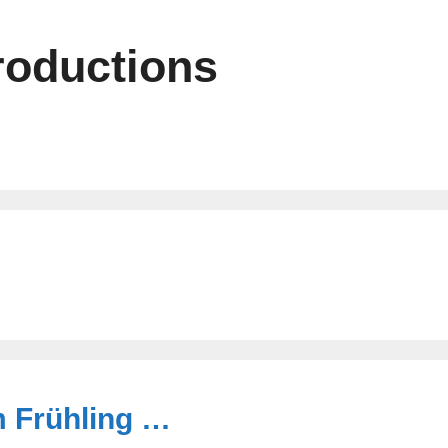
roductions
m Frühling …