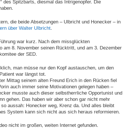
 des Spitzbarts, diesmal das Intrigenopfer. Die
 haben.
tern, die beide Absetzungen – Ulbricht und Honecker – in
ern über Walter Ulbricht
.
 Führung war kurz. Nach dem missglückten
üro am 8. November seinen Rücktritt, und am 3. Dezember
lkomitee der SED.
wirklich, man müsse nur den Kopf austauschen, um den
atient war längst tot.
r Mittag seinem alten Freund Erich in den Rücken fiel
orin auch immer seine Motivationen gelegen haben –
ecker musste auch dieser selbstherrliche Opportunist und
nn gehen. Das haben wir aber schon gar nicht mehr
o aussah: Honecker weg, Krenz da. Und alles bleibt
hes System kann sich nicht aus sich heraus reformieren.
deo nicht im großen, weiten Internet gefunden.