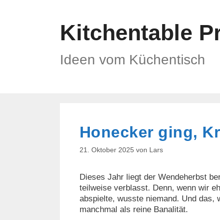
Zum
Inhalt
Kitchentable P
springen
Ideen vom Küchentisch
Honecker ging, K
21. Oktober 2025
von
Lars
Dieses Jahr liegt der Wendeherbst bere
teilweise verblasst. Denn, wenn wir eh
abspielte, wusste niemand. Und das,
manchmal als reine Banalität.