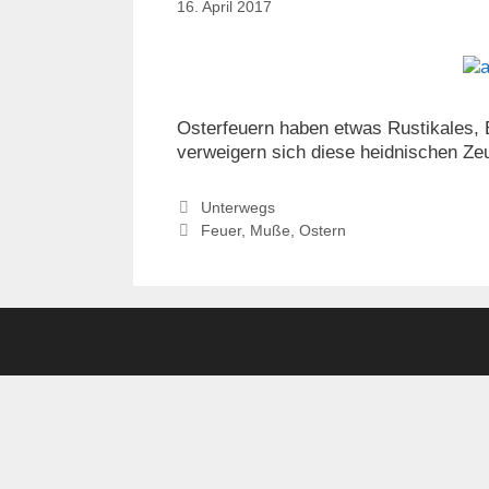
16. April 2017
Osterfeuern haben etwas Rustikales, 
verweigern sich diese heidnischen Z
Kategorien
Unterwegs
Schlagwörter
Feuer
,
Muße
,
Ostern